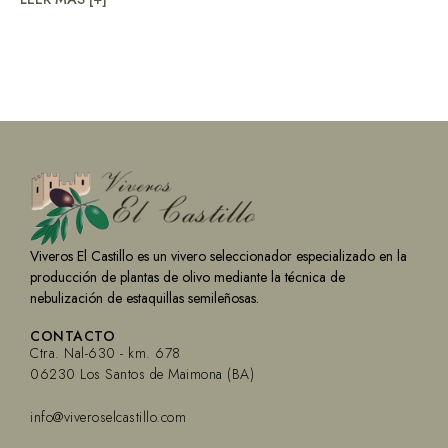
Viveros El Castillo es un vivero seleccionador especializado en la
producción de plantas de olivo mediante la técnica de
nebulización de estaquillas semileñosas.
CONTACTO
Ctra. Nal-630 - km. 678
06230 Los Santos de Maimona (BA)
info@viveroselcastillo.com