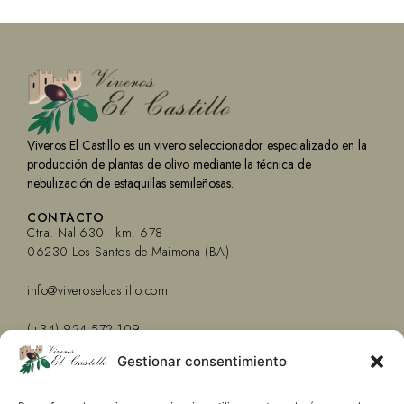
Viveros El Castillo es un vivero seleccionador especializado en la
producción de plantas de olivo mediante la técnica de
nebulización de estaquillas semileñosas.
CONTACTO
Ctra. Nal-630 - km. 678
06230 Los Santos de Maimona (BA)
info@viveroselcastillo.com
(+34) 924 572 109
Gestionar consentimiento
INFO
Aviso Legal